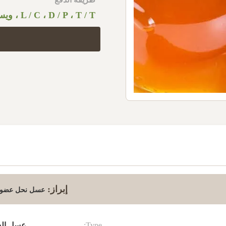
L / C ، D / P ، T / T ، ويسترن يونيون
إبراز:
عسل نحل عضوي نق
Type:
عسل السد