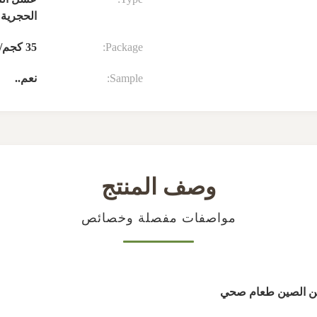
الحجرية 
Package:
35 كجم/برميل أو 290 كجم/برميل
Sample:
نعم..
وصف المنتج
مواصفات مفصلة وخصائص