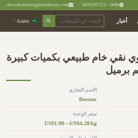
cherrybeekeeping@myldhoney.com
0086---18582997231
أخبار
Arabic
نقي خام طبيعي بكميات كبيرة
الاسم التجاري
Beestar
سعر الوحدة
US$1.98---US$4.28/kg
القدرة على التوريد