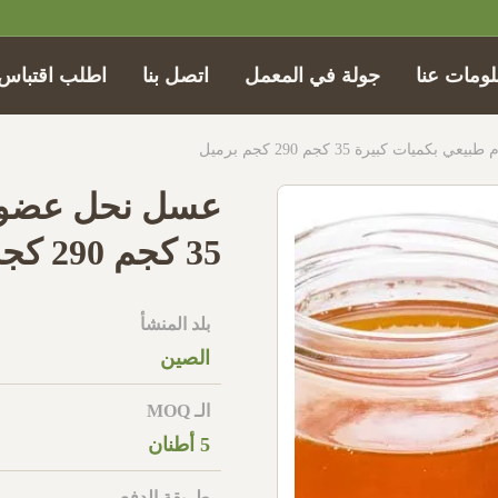
ومات عنا
جولة في المعمل
اتصل بنا
اطلب اقتباس
ت كبيرة 35 كجم 290 كجم برميل
عسل نحل عضوي 
35 كجم 290 كجم برميل
بلد المنشأ
الصين
الـ MOQ
5 أطنان
طريقة الدفع