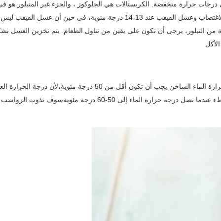
درجات حرارة منخفضة. الكريستالات هي الجلوكوز ، والجزء غير المتبلور هو 
التخزينعادةً ما يتبلور العسل تحت 13 درجة مئوية، بينما يتبلور عسل الاغتصاب وعسل
يرة من التبلور، يرجى أن تكون على يقين من تناول الطعام. يتم تخزين العسل بش
رجة الحرارة العالية جداً سوف تعطل الإنزيمات في العسل وتفقد الفيتامينات.
رجة مئويةسوف تذوب الرواسب بشكل طبيعي ولن تستقر مرة أخرى.