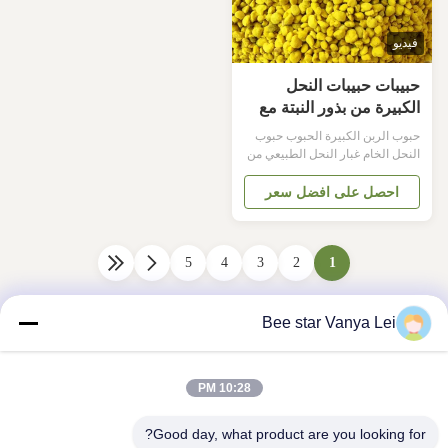
فيديو
حبيبات حبيبات النحل
الكبيرة من بذور النبتة مع
40% من البروتين
حبوب الربن الكبيرة الحبوب حبوب
للاستهلاك البشري والنحل
النحل الخام غبار النحل الطبيعي من
زهرة النبتة للاستهلاك البشري
وتغذية النحل مواصفات المنتج اسم
احصل على افضل سعر
المنتج غبار النحل الطبيعي مكان
المنشأ الصين اللون برتقالية الفوائد
الغذائية حبوب اللقاح هي المصدر
1
2
الرئيسي للغذاء للنحل الصغير
3
4
5
ويحتوي على حوالي 40% من
البروتينأنها توفر كل الم...
Bee star Vanya Lei
10:28 PM
Good day, what product are you looking for?