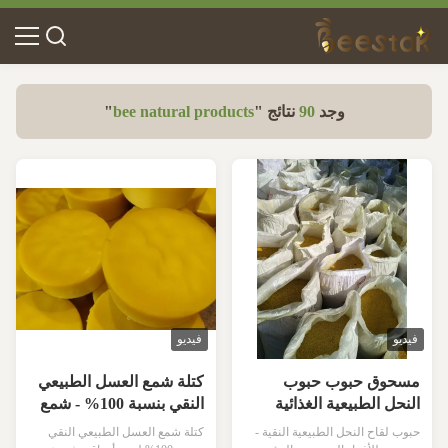
وجد
90
نتائج "
bee natural products
"
فيديو
فيديو
مسحوق حبوب حبوب
كتلة شمع العسل الطبيعي
النحل الطبيعية الغذائية
النقي بنسبة 100% - شمع
بنسبة 100% مع فوائد
العسل الأصفر الآمن غذائيًا
حبوب لقاح النحل الطبيعية النقية -
كتلة شمع العسل الطبيعي النقي
رطبة ومضادة للالتهابات
لصناعة مستحضرات