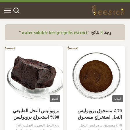
وجد
8
نتائج "
water soluble bee propolis extract
"
فيديو
فيديو
70 ٪ مسحوق بروبوليس
بروبوليس النحل الطبيعي
النحل استخراج مسحوق
90% استخراج بروبوليس
بروبوليس قابلة للذوبان في
النحل كتلة استخراج بكمية
70 ٪ مسحوق بروبوليس النحل
دنج النحل العضوي الصلب 90%
الماء للاستخدام اليومي
كبيرة