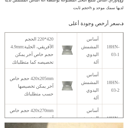
(ج)
أوراق أساس شمع النحل المصنوعة بواسطة آلة أساس المشمش لدينا 
لديها سمك موحد و hحجم ثابت
د.
سعر أرخص وجودة أعلى
أساس
420*220 الحجم
18HN-
المشمش
الأفريقي، الخلية:4.9mm
03-1
اليدوي
حجم خاص آخر يمكن
آلة
تخصيصه كما متطلباتك
أساس
420x205mm حجم خاص
18HN-
المشمش
آخر يمكن تخصيصها
03-2
اليدوي
حسب متطلباتك
آلة
أساس
420x270mm حجم خاص
18HN-
المشمش
آخر يمكن تخصيصه
03-3
اليدوي
كمتطلباتكم Dandant