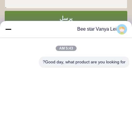
يرسل
Bee star Vanya Lei
5:43 AM
Good day, what product are you looking for?
كن نجمًا لتمجيد حياة العسل الرائعة
اتصل بنا
العنوان:: رقم 21، الطابق الثالث، المبنى 1، رقم 888 طريق جيلونغ،
منطقة تشينغدو للتكنولوجيا العالية، الصين
cherrybeekeeping@myldhoney.com
هاتف:: 0086---18582997231