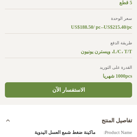
5 قطع
سعر الوحدة
US$188.50/ pc--US$215.40/pc
طريقة الدفع
L/C، T/T، ويسترن يونيون
القدرة على التوريد
1000pcs شهريا
الاستفسار الآن
تفاصيل المنتج
Product Name:
ماكينة ضغط شمع العسل اليدوية