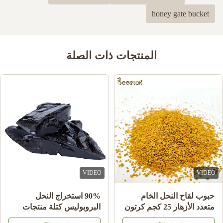
100%
5
honey gate bucket
0
4
0
3
0
2
0
1
المنتجات ذات الصلة
Iker Porse Dalas
I
Mar 28.2023
me encantan los productos
VIDEO
VIDEO
حبوب لقاح النحل الخام
90% استخراج النحل
متعدد الأزهار 25 كجم كرتون
البروبوليس كتلة منتجات
مكمل غذائي
النحل للرعاية الصحية من