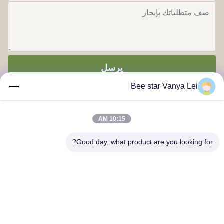
يرسل
Bee star Vanya Lei
10:15 AM
Good day, what product are you looking for?
كن نجمًا لتمجيد حياة العسل الرائعة
اتصل بنا
العنوان:: رقم 21، الطابق الثالث، المبنى 1، رقم 888 طريق جيلونغ،
منطقة تشينغدو للتكنولوجيا العالية، الصين