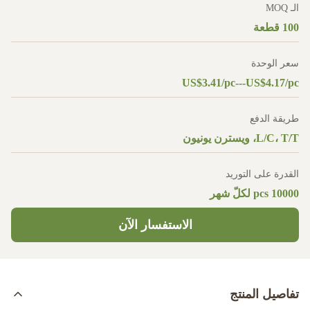
الـ MOQ
100 قطعة
سعر الوحدة
US$3.41/pc---US$4.17/pc
طريقة الدفع
L/C، T/T، ويسترن يونيون
القدرة على التوريد
10000 pcs لكلّ شهر
الاستفسار الآن
تفاصيل المنتج