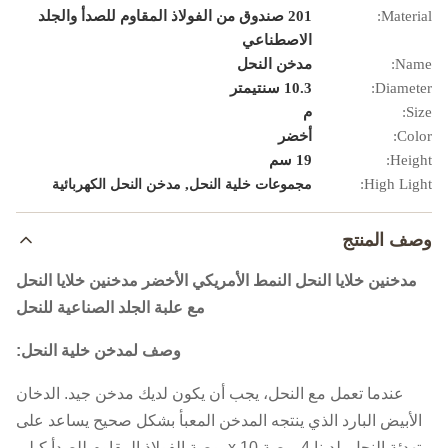
Material:
201 صندوق من الفولاذ المقاوم للصدأ والجلد
الاصطناعي
Name:
مدخن النحل
Diameter:
10.3 سنتيمتر
Size:
م
Color:
أخضر
Height:
19 سم
,
High Light:
مجموعات خلية النحل
مدخن النحل الكهربائية
وصف المنتج
مدخنين خلايا النحل النمط الأمريكي الأخضر مدخنين خلايا النحل
مع علبة الجلد الصناعية للنحل
وصف لمدخن خلية النحل:
عندما تعمل مع النحل، يجب أن يكون لديك مدخن جيد. الدخان
الأبيض البارد الذي ينتجه المدخن المعبأ بشكل صحيح يساعد على
تهدئة النحل. لدينا 4 بوصة x 10 بوصة.الفولاذ المقاوم للصدأ كيلي