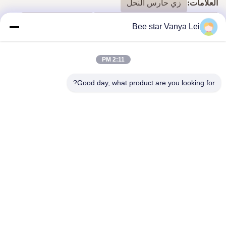
العلامات:
زي حارس النحل
بدلة حماية النحل,لدغة النحل دعوى
دعوى حماية النحل
Bee star Vanya Lei
2:11 PM
المنتجات ذات الصلة
Good day, what product are you looking for?
VIDEO
حبوب لقاح النحل الخام
90% استخراج النحل
متعدد الأزهار 25 كجم كرتون
البروبوليس كتلة منتجات