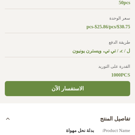
50pcs
سعر الوحدة
$30.75/pcs-$25.86/pcs
طريقة الدفع
ل / c، / تي تي، ويسترن يونيون
القدرة على التوريد
1000PCS
الاستفسار الآن
تفاصيل المنتج
Product Name:
بدلة نحل مهواة