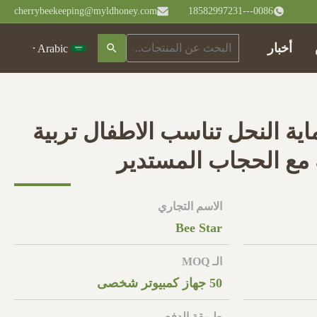
cherrybeekeeping@myldhoney.com
0086---18582997231
أخبار
Arabic
ية النحل تناسب الاطفال تربية
 مع الحجاب المستدير
الاسم التجاري
Bee Star
الـ MOQ
50 جهاز كمبيوتر شخصى
طريقة الدفع