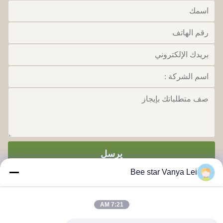
يرسل
Bee star Vanya Lei
7:21 AM