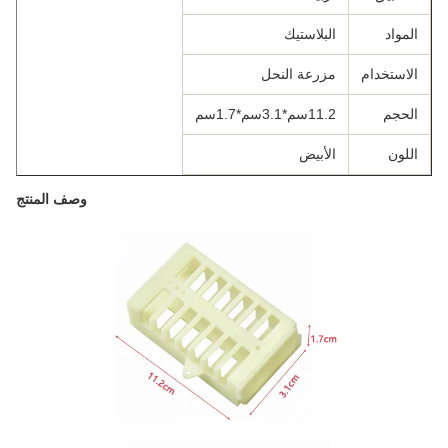
المواد
البلاستيك
الاستخدام
مزرعة النحل
الحجم
11.2سم*3.1سم*1.7سم
اللون
الأبيض
وصف المنتج