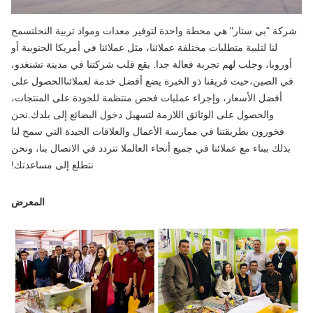
شركة "بي ستار" هي محطة واحدة لتوفير معدات ومواد تربية النحلتسمح
لنا لتلبية متطلبات مختلفة عملائنا، مثل عملائنا في أمريكا الجنوبية أو
أوروبا، وجلب لهم تجربة فعالة جدا. يقع قلب شركتنا في مدينة تشنغدو،
في الصين،حيث فريقنا ذو الخبرة يضع أفضل خدمة لعملائناالحصول على
أفضل الأسعار، وإجراء عمليات فحص منتظمة للجودة على المنتجات،
والحصول على الوثائق اللازمة لتسهيل دخول البضائع إلى بلدك.نحن
فخورون بطريقتنا في ممارسة الأعمال والعلاقات الجيدة التي سمح لنا
بذلك ببناء مع عملائنا في جميع أنحاء العالملا تتردد في الاتصال بنا، ونحن
نتطلع إلى مساعدتك!
المعرض