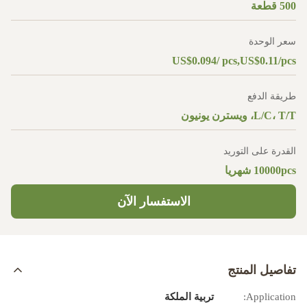
500 قطعة
سعر الوحدة
US$0.094/ pcs,US$0.11/pcs
طريقة الدفع
L/C، T/T، ويسترن يونيون
القدرة على التوريد
10000pcs شهريا
الاستفسار الآن
تفاصيل المنتج
Application:
تربية الملكة