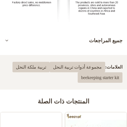
جميع المراجعات
5.0
بناءً على 50 مراجعة حديثة
العلامات:
مجموعة أدوات تربية النحل
تربية ملكة النحل
100%
5
beekeeping starter kit
0
4
0
3
0
2
0
1
المنتجات ذات الصلة
Dayne Stephen
D
Jul 10.2024