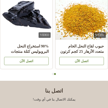
Thank you for Cherry's enthusiastic help in answering my
questions and keeping track of the goods until they are delivered
to me.
VIDEO
VIDEO
حبوب لقاح النحل الخام
90% استخراج النحل
متعدد الأزهار 25 كجم كرتون
البروبوليس كتلة منتجات
مكمل غذائي
النحل للرعاية الصحية من
اتصل الآن
اتصل الآن
النحل نجم
اتصل بنا
يمكنك الاتصال بنا في أي وقت!