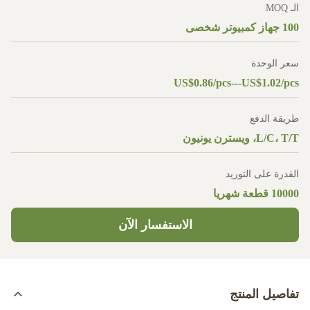
الـ MOQ
100 جهاز كمبيوتر شخصى
سعر الوحدة
US$0.86/pcs---US$1.02/pcs
طريقة الدفع
L/C، T/T، ويسترن يونيون
القدرة على التوريد
10000 قطعة شهريا
الاستفسار الآن
تفاصيل المنتج