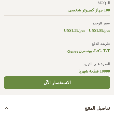
الـ MOQ
100 جهاز كمبيوتر شخصى
سعر الوحدة
US$1.59/pcs---US$1.89/pcs
طريقة الدفع
L/C، T/T، ويسترن يونيون
القدرة على التوريد
10000 قطعة شهريا
الاستفسار الآن
تفاصيل المنتج