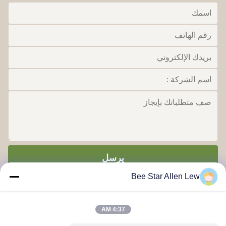
يرسل
Bee Star Allen Lew
4:37 AM