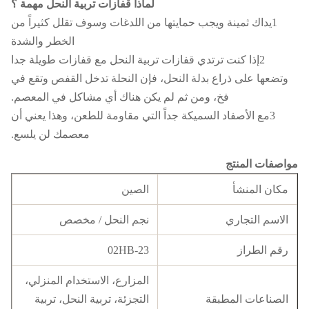
لماذا قفازات تربية النحل مهمة ؟
1يداك ثمينة ويجب حمايتها من اللدغات وسوف تقلل كثيراً من
الخطر والشدة
2إذا كنت ترتدي قفازات تربية النحل مع قفازات طويلة جدا
وتضعها على ذراع بدلة النحل، فإن النحلة تدخل القفص وتقع في
فخ، ومن ثم لم يكن هناك أي مشاكل في المعصم.
3مع الأصفاد السميكة جداً التي مقاومة للطعن، وهذا يعني أن
معصمك لن يلسع.
مواصفات المنتج
مكان المنشأ
الصين
الاسم التجاري
نجم النحل / مخصص
رقم الطراز
02HB-23
المزارع، الاستخدام المنزلي،
الصناعات المطبقة
التجزئة، تربية النحل، تربية