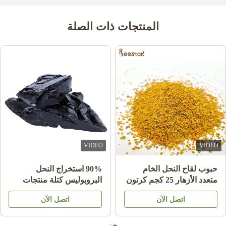
0
1
المنتجات ذات الصلة
Roman Tlasek
R
Nov 20.2025
Very good product quality!
Maria Glava
M
Feb 13.2022
Τhe cooperation with this particular company is perfect! They are
VIDEO
VIDEO
always available to answer any questions & all their products are
of excellent quality!
حبوب لقاح النحل الخام
90% استخراج النحل
متعدد الأزهار 25 كجم كرتون
البروبوليس كتلة منتجات
مكمل غذائي
النحل للرعاية الصحية من
اتصل الآن
اتصل الآن
النحل نجم