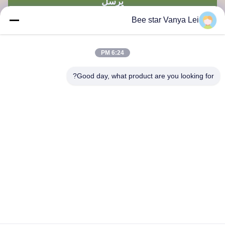
يرسل
Bee star Vanya Lei
6:24 PM
Good day, what product are you looking for?
كن نجمًا لتمجيد حياة العسل الرائعة
اتصل بنا
العنوان:: رقم 21، الطابق الثالث، المبنى 1، رقم 888 طريق جيلونغ،
منطقة تشينغدو للتكنولوجيا العالية، الصين
cherrybeekeeping@myldhoney.com
هاتف:: 0086---18582997231