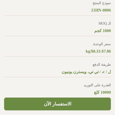
نموذج المنتج
21HN-0806
الـ MOQ
1000 كجم
سعر الوحدة
$7.86-$8.33/kg
طريقة الدفع
ل / c، / تي تي، ويسترن يونيون
القدرة على التوريد
10000 كلغ
الاستفسار الآن