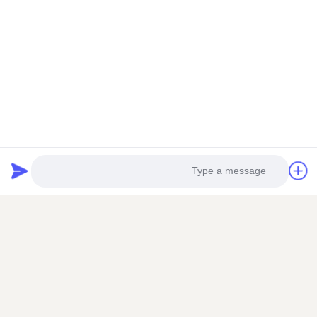
ومنتجات العسل,منتجات النحل الطبيعية ومنتجات العسل
0
4
0
3
bee natural products
0
2
0
1
المنتجات ذات الصلة
safiyah Maghrabi,
S
Dec 9.2024
افضل شركة تعاملت معها ✨
Photo
VIDEO
VIDEO
Video Call
حبوب لقاح النحل الخام
90% استخراج النحل
متعدد الأزهار 25 كجم كرتون
البروبوليس كتلة منتجات
Audio Call