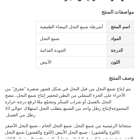
مواصفات المنتج
اسم المنتج
أشرطة شمع النحل البيضاء الطبيعية
المواد
شمع النحل
الدرجة
الجودة الغذائية
اللون
الأبيض
وصف المنتج
يتم إنتاج شمع النحل من قبل النحل في شكل قشور صغيرة "تتعرق" من
الأجزاء على الجزء السفلي من البطن.لتحفيز إنتاج شمع النحل، تنضج
النحل بالعسل أو شراب السكر وتتجمّع معًا لرفع درجة حرارة
المجموعةلإنتاج رطل واحد من الشمع يتطلب النحل استهلاك حوالي 10
رطل من العسل.
منتجاتنا الرئيسية من شمع النحل: شمع النحل الخام ، شمع النحل الأصفر
(اللوح والقشور) ، شمع النحل الأبيض (اللوح والقشور).شمع النحل
الخشبية جيدة عندما كنت فركها على خيط أو كنت بحاجة إلى ذوبان الكتلة