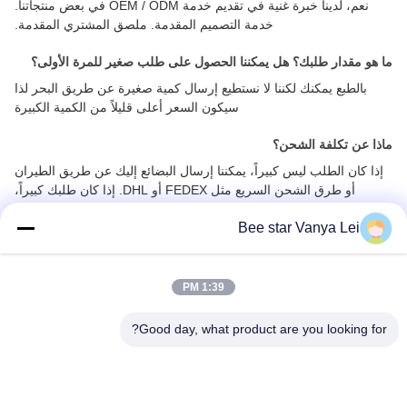
نعم، لدينا خبرة غنية في تقديم خدمة OEM / ODM في بعض منتجاتنا.
خدمة التصميم المقدمة. ملصق المشتري المقدمة.
ما هو مقدار طلبك؟ هل يمكننا الحصول على طلب صغير للمرة الأولى؟
بالطبع يمكنك لكننا لا نستطيع إرسال كمية صغيرة عن طريق البحر لذا
سيكون السعر أعلى قليلاً من الكمية الكبيرة
ماذا عن تكلفة الشحن؟
إذا كان الطلب ليس كبيراً، يمكننا إرسال البضائع إليك عن طريق الطيران
أو طرق الشحن السريع مثل FEDEX أو DHL. إذا كان طلبك كبيراً،
سنرسله إليك عن طريق البحر.سوف نقوم بعرض السعر لكعموما، نختار
Bee star Vanya Lei
دائما الخيار الأكثر كفاءة من حيث التكلفة بالنسبة لك!
1:39 PM
جميع المراجعات
Good day, what product are you looking for?
5.0
بناءً على 50 مراجعة حديثة
العلامات:
العسل العضوي الخام
100%
5