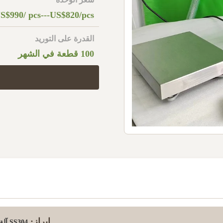
S$990/ pcs---US$820/pcs
القدرة على التوريد
100 قطعة في الشهر
إبراز:
SS304 آلة ملء مواد التنظيف السائلة