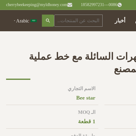
cherrybeekeeping@myldhoney.com
0086---18582997231
أخبار
Arabic
رات السائلة مع خط عملية
لمصنع
الاسم التجاري
Bee star
الـ MOQ
1 قطعة
طريقة الدفع