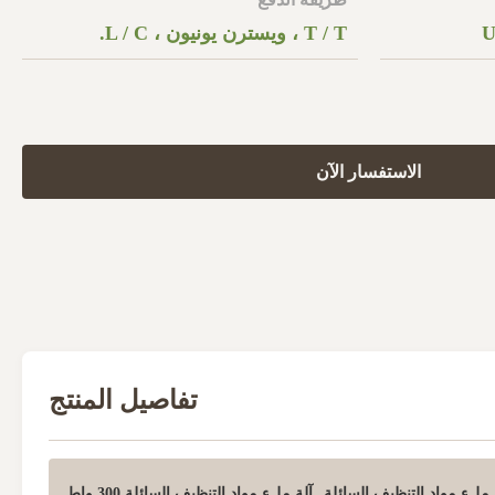
U
T / T ، ويسترن يونيون ، L / C.
الاستفسار الآن
تفاصيل المنتج
,
آلة ملء مواد التنظيف السائلة 300 واط