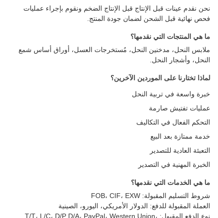
نحن نقدم عينات قبل الإنتاج قبل الإنتاج الضخم ونقوم بإجراء عمليات
فحص نهائية قبل الشحن لضمان جودة المنتج.
ما هي المنتجات التي نقدمها؟
ملابس النحل، مدخنين النحل، مُستخرجات العسل، أوراق أساس شمع
النحل، وأشجار النحل.
لماذا تختارنا على الموردين الآخرين؟
خبرة واسعة في تربية النحل
عمليات تفتيش صارمة
التحكم الفعال في التكاليف
خدمة ممتازة بعد البيع
التعبئة العادية للتصدير
الخبرة المهنية في التصدير
ما هي الخدمات التي نقدمها؟
شروط التسليم المقبولة: FOB، CIF، EXW
العملة المقبولة للدفع: الدولار الأمريكي، اليورو، الصينية
نوع الدفع المقبول: T/T، L/C، D/P D/A، PayPal، Western Union،