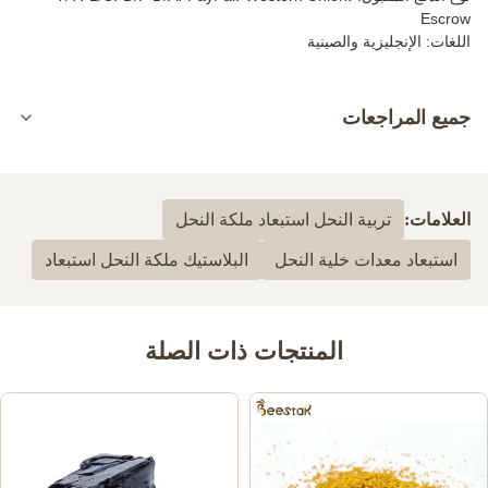
Escrow
اللغات: الإنجليزية والصينية
جميع المراجعات
5.0
بناءً على 50 مراجعة حديثة
العلامات:
تربية النحل استبعاد ملكة النحل
100%
5
استبعاد معدات خلية النحل
البلاستيك ملكة النحل استبعاد
0
4
0
3
0
2
0
1
المنتجات ذات الصلة
Shawn Olson
S
Feb 23.2024
Very happy with this product! It is exactly what I wanted and