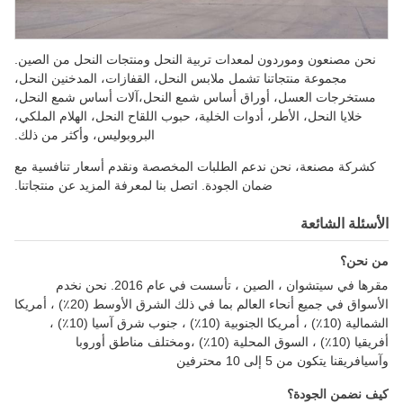
نحن مصنعون وموردون لمعدات تربية النحل ومنتجات النحل من الصين.
مجموعة منتجاتنا تشمل ملابس النحل، القفازات، المدخنين النحل،
مستخرجات العسل، أوراق أساس شمع النحل،آلات أساس شمع النحل،
خلايا النحل، الأطر، أدوات الخلية، حبوب اللقاح النحل، الهلام الملكي،
البروبوليس، وأكثر من ذلك.
كشركة مصنعة، نحن ندعم الطلبات المخصصة ونقدم أسعار تنافسية مع
ضمان الجودة. اتصل بنا لمعرفة المزيد عن منتجاتنا.
الأسئلة الشائعة
من نحن؟
مقرها في سيتشوان ، الصين ، تأسست في عام 2016. نحن نخدم
الأسواق في جميع أنحاء العالم بما في ذلك الشرق الأوسط (20٪) ، أمريكا
الشمالية (10٪) ، أمريكا الجنوبية (10٪) ، جنوب شرق آسيا (10٪) ،
أفريقيا (10٪) ، السوق المحلية (10٪) ،ومختلف مناطق أوروبا
وآسيافريقنا يتكون من 5 إلى 10 محترفين
كيف نضمن الجودة؟