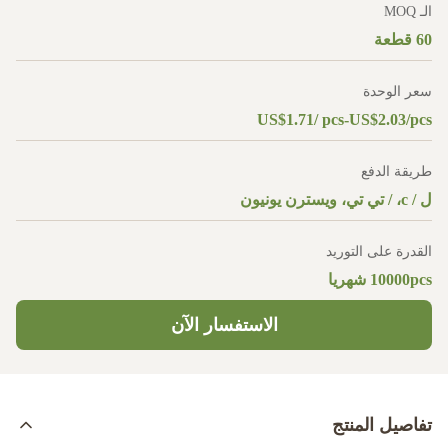
الـ MOQ
60 قطعة
سعر الوحدة
US$1.71/ pcs-US$2.03/pcs
طريقة الدفع
ل / c، / تي تي، ويسترن يونيون
القدرة على التوريد
10000pcs شهريا
الاستفسار الآن
تفاصيل المنتج