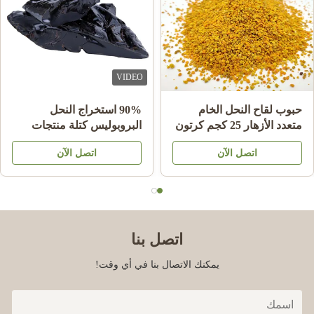
much better than last time I bought n=mouse guards elsewhere,
Thank you!
Joe Ellis
J
VIDEO
Mar 24.2023
حبوب لقاح النحل الخام
90% استخراج النحل
متعدد الأزهار 25 كجم كرتون
البروبوليس كتلة منتجات
Love the items
مكمل غذائي
النحل للرعاية الصحية من
اتصل الآن
اتصل الآن
النحل نجم
اتصل بنا
يمكنك الاتصال بنا في أي وقت!