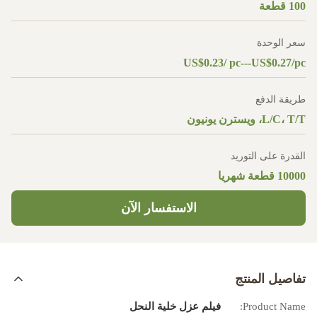
100 قطعة
سعر الوحدة
US$0.23/ pc---US$0.27/pc
طريقة الدفع
L/C، T/T، ويسترن يونيون
القدرة على التوريد
10000 قطعة شهريا
الاستفسار الآن
تفاصيل المنتج
Product Name:
فيلم عزل خلية النحل