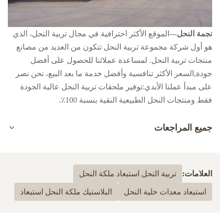
نجمة النحل
---الموقع الأكثر احترافية في مجال تربية النحل، الذي
هو أول شركة مجموعة تربية النحل تتكون من العديد من مصانع
منتجات تربية النحل. لمساعدة عملائنا للحصول على أفضل
جودة,السعر الأكثر تنافسية وأفضل خدمة ما بعد البيع، نحن نصر
على مبدأ عملنا الأبدي:توفير ملحقات تربية النحل عالية الجودة
فقط ومنتجات النحل الطبيعية النقية بنسبة 100٪.
جميع المراجعات
5.0
بناءً على 50 مراجعة حديثة
العلامات:
تربية النحل استبعاد ملكة النحل
100%
5
استبعاد معدات خلية النحل
البلاستيك ملكة النحل استبعاد
0
4
0
3
0
2