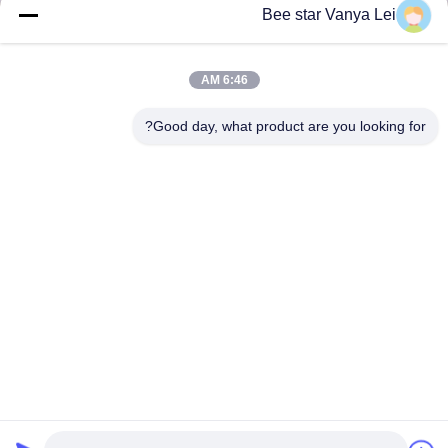
Bee star Vanya Lei
6:46 AM
Good day, what product are you looking for?
كن نجمًا لتمجيد حياة العسل الرائعة
اتصل بنا
العنوان:: رقم 21، الطابق الثالث، المبنى 1، رقم 888 طريق جيلونغ،
منطقة تشينغدو للتكنولوجيا العالية، الصين
cherrybeekeeping@myldhoney.com
هاتف:: 0086---18582997231
Copyright © 2018-2026 BEE STAR TO GLORIFY YOUR WONDERFUL HONEY